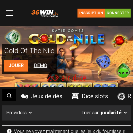
Aller
au
INSCRIPTION
CONNECTER
contenu
vous êtes ici
Online Casino
4-Box Dice
Gold Of The Nile
JOUER
DEMO
Chercher le terme
{$LBLSHOWSEARCH}
Jeux de dés
Dice slots
R
Providers
Trier sur:
poularité
Vous ne voyez maintenant que les jeux du fournisseur