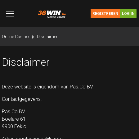
Ga
naar
REGISTREREN
LOG IN
de
inhoud
je bent hier
Online Casino
Disclaimer
Disclaimer
Deze website is eigendom van Pas.Co BV.
Contactgegevens:
Pas.Co BV
Boelare 61
9900 Eeklo
Adres maatschappelijk zetel: