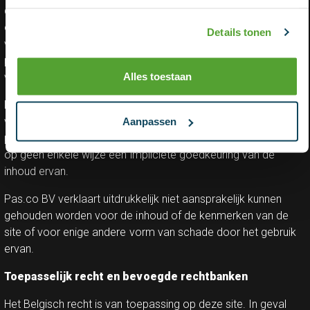
deze site of van een andere, inzonderheid als gevolg van links
of hyperlinks, met inbegrip, zonder beperking, van alle
Details tonen
verliezen, werkonderbrekingen, beschadiging van
programma's of andere gegevens op het computersysteem,
Alles toestaan
van apparatuur, programmatuur of andere van de gebruiker.
De website kan hyperlinks bevatten naar websites of pagina's
van derden, of daar onrechtstreeks naar verwijzen. Het
Aanpassen
plaatsen van links naar deze websites of pagina’s impliceert
op geen enkele wijze een impliciete goedkeuring van de
inhoud ervan.
Pas.co BV verklaart uitdrukkelijk niet aansprakelijk kunnen
gehouden worden voor de inhoud of de kenmerken van de
site of voor enige andere vorm van schade door het gebruik
ervan.
Toepasselijk recht en bevoegde rechtbanken
Het Belgisch recht is van toepassing op deze site. In geval