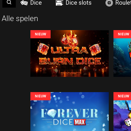
{$LBLSHOWSEARCH}
Dice
Dice slots
Roule
Alle spelen
NIEUW
NIEUW
NIEUW
NIEUW