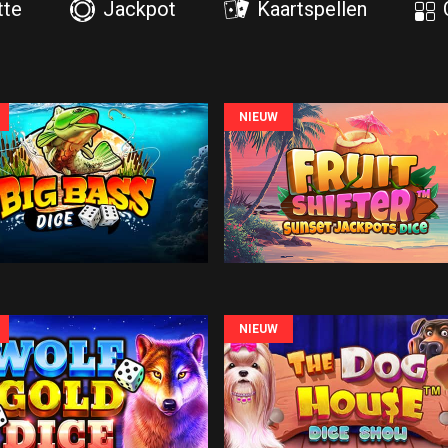
tte
Jackpot
Kaartspellen
NIEUW
NIEUW