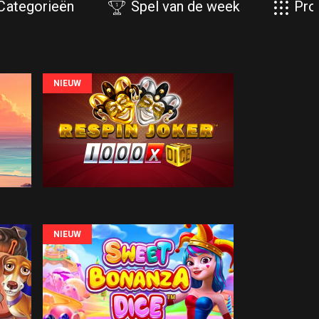
Categorieën
Spel van de week
Pro
NIEUW
NIEUW