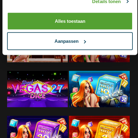
Details tonen
Alles toestaan
Aanpassen