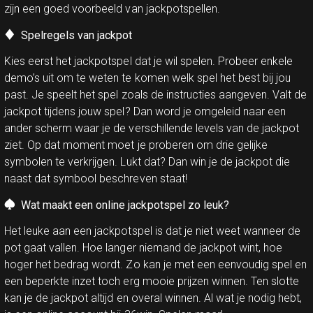
zijn een goed voorbeeld van jackpotspellen.
Spelregels van jackpot
Kies eerst het jackpotspel dat je wil spelen. Probeer enkele
demo’s uit om te weten te komen welk spel het best bij jou
past. Je speelt het spel zoals de instructies aangeven. Valt de
jackpot tijdens jouw spel? Dan word je omgeleid naar een
ander scherm waar je de verschillende levels van de jackpot
ziet. Op dat moment moet je proberen om drie gelijke
symbolen te verkrijgen. Lukt dat? Dan win je de jackpot die
naast dat symbool beschreven staat!
Wat maakt een online jackpotspel zo leuk?
Het leuke aan een jackpotspel is dat je niet weet wanneer de
pot gaat vallen. Hoe langer niemand de jackpot wint, hoe
hoger het bedrag wordt. Zo kan je met een eenvoudig spel en
een beperkte inzet toch erg mooie prijzen winnen. Ten slotte
kan je de jackpot altijd en overal winnen. Al wat je nodig hebt,