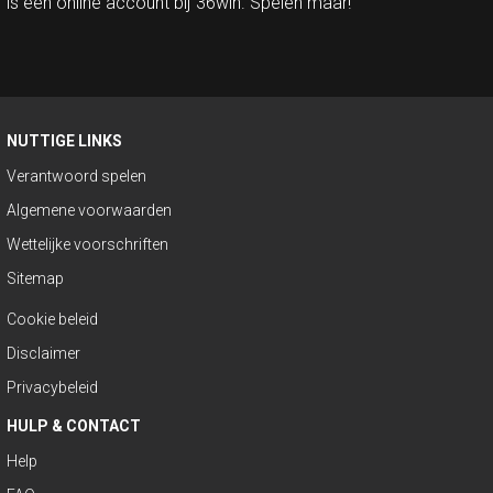
is een online account bij 36win. Spelen maar!
NUTTIGE LINKS
Verantwoord spelen
Algemene voorwaarden
Wettelijke voorschriften
Sitemap
Cookie beleid
Disclaimer
Privacybeleid
HULP & CONTACT
Help