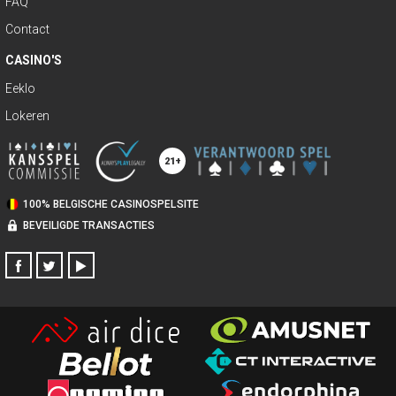
FAQ
Contact
CASINO'S
Eeklo
Lokeren
100% BELGISCHE CASINOSPELSITE
BEVEILIGDE TRANSACTIES
FACEBOOK
TWITTER
YOUTUBE