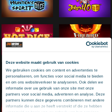
Deze website maakt gebruik van cookies
We gebruiken cookies om content en advertenties te
personaliseren, om functies voor social media te bieden
en om ons websiteverkeer te analyseren. Ook delen we
informatie over uw gebruik van onze site met onze
partners voor social media, adverteren en analyse. Deze
partners kunnen deze gegevens combineren met andere
informatie die u aan ze heeft verstrekt of die ze hebben