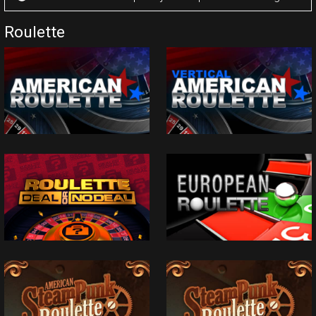
Roulette