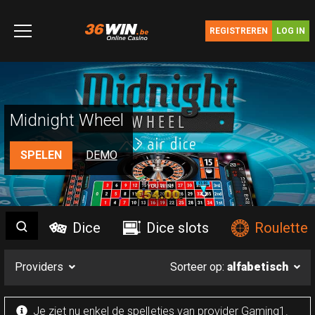
Ga
naar
REGISTREREN
LOG IN
de
inhoud
je bent hier
Online Casino
Roulette
Midnight Wheel
SPELEN
DEMO
Zoekterm
{$LBLSHOWSEARCH}
Dice
Dice slots
Roulette
Providers
Sorteer op:
alfabetisch
Je ziet nu enkel de spelletjes van provider Gaming1.