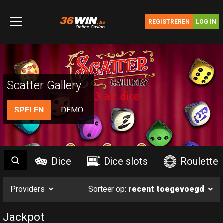
Ga
naar
REGISTREREN
LOG IN
de
inhoud
je bent hier
Online Casino
Jackpot
Scatter Gallery
SPELEN
DEMO
Zoekterm
{$LBLSHOWSEARCH}
Dice
Dice slots
Roulette
Providers
Sorteer op:
recent toegevoegd
Jackpot