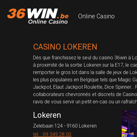
Online Casino
CASINO LOKEREN
Dès que franchissez le seul du casino 36win à L
à proximité de la sortie Lokeren sur la E17, le c
remporter le gros lot dans la salle de jeux de Lo
les plus populaires en Belgique tels que Magic G
Jackpot, Elaut Jackpot Roulette, Dice Spinner… P
collaborateurs chevronnés et discrets de Casino
ravis de vous servir un petit en-cas ou un rafraî
Lokeren
Zelebaan 124
-
9160
Lokeren
tél. : 09 349 28 00