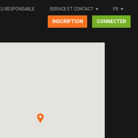
EU RESPONSABLE
SERVICE ET CONTACT
FR
INSCRIPTION
CONNECTER