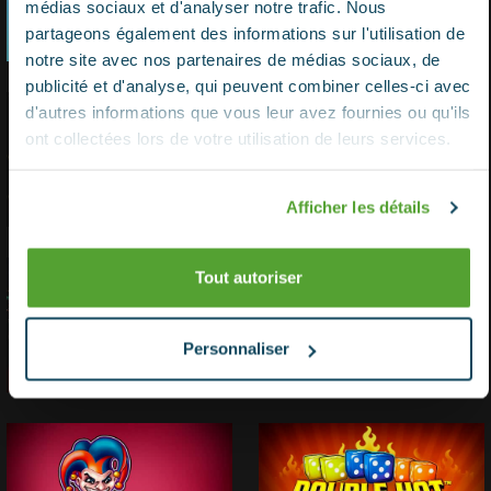
médias sociaux et d'analyser notre trafic. Nous
partageons également des informations sur l'utilisation de
notre site avec nos partenaires de médias sociaux, de
publicité et d'analyse, qui peuvent combiner celles-ci avec
d'autres informations que vous leur avez fournies ou qu'ils
ont collectées lors de votre utilisation de leurs services.
Afficher les détails
Tout autoriser
Personnaliser