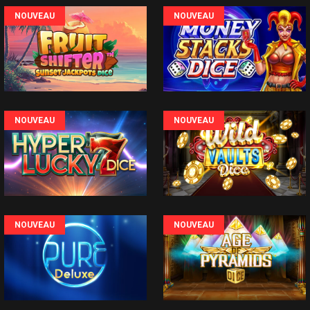
NOUVEAU
NOUVEAU
NOUVEAU
NOUVEAU
NOUVEAU
NOUVEAU