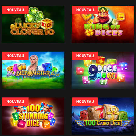
NOUVEAU
NOUVEAU
NOUVEAU
NOUVEAU
NOUVEAU
NOUVEAU