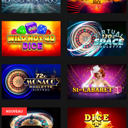
NOUVEAU