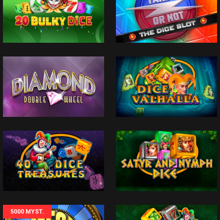
5000 MYST.