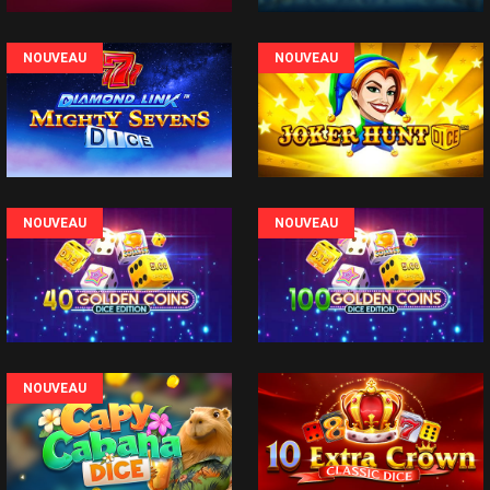
NOUVEAU
NOUVEAU
NOUVEAU
NOUVEAU
NOUVEAU