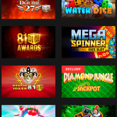
EXCLUSIF