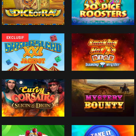
EXCLUSIF