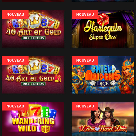
NOUVEAU
NOUVEAU
NOUVEAU
NOUVEAU
NOUVEAU
NOUVEAU