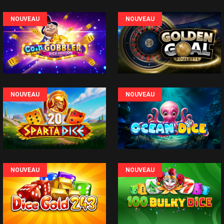
NOUVEAU
NOUVEAU
NOUVEAU
NOUVEAU
NOUVEAU
NOUVEAU