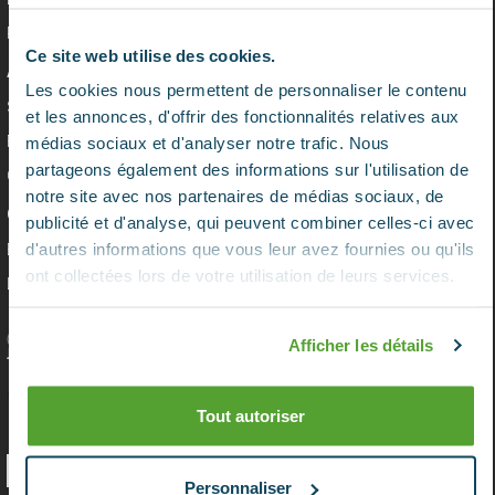
Politique de confidentialité
Ce site web utilise des cookies.
AIDE & CONTACT
Les cookies nous permettent de personnaliser le contenu
Service support clientèle
et les annonces, d'offrir des fonctionnalités relatives aux
FAQ
médias sociaux et d'analyser notre trafic. Nous
partageons également des informations sur l'utilisation de
Contact
notre site avec nos partenaires de médias sociaux, de
CASINOS
publicité et d'analyse, qui peuvent combiner celles-ci avec
d'autres informations que vous leur avez fournies ou qu'ils
Eeklo
ont collectées lors de votre utilisation de leurs services.
Lokeren
Afficher les détails
SITE DE JEUX DE CASINO 100% BELGE
Tout autoriser
TRANSACTIONS SÉCURISÉES
FACEBOOK
TWITTER
YOUTUBE
Personnaliser