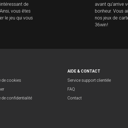
 intéressant de
avant qu’arrive 
Ainsi, vous êtes
bonheur. Vous a
r le jeu qui vous
nos jeux de cart
36win !
AIDE & CONTACT
e de cookies
Service support clientèle
mer
FAQ
e de confidentialité
Contact