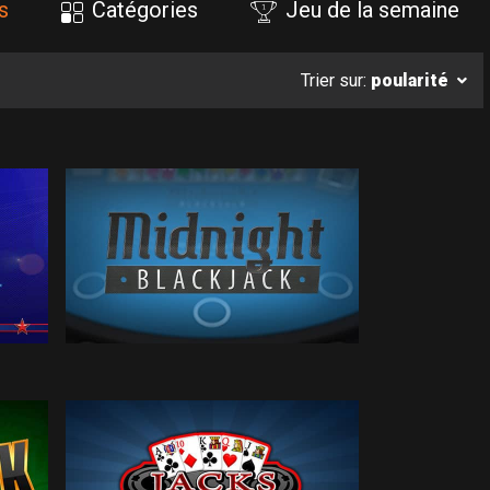
s
Catégories
Jeu de la semaine
Trier sur:
poularité