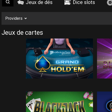
{$LBLSHOWSEARCH}
Jeux de dés
Dice slots
Providers
Jeux de cartes