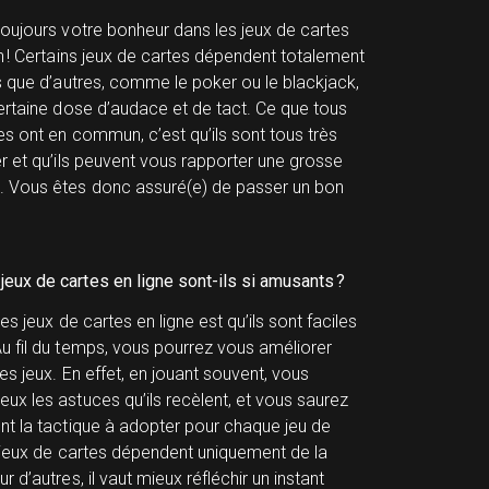
oujours votre bonheur dans les jeux de cartes
n ! Certains jeux de cartes dépendent totalement
s que d’autres, comme le poker ou le blackjack,
ertaine dose d’audace et de tact. Ce que tous
es ont en commun, c’est qu’ils sont tous très
r et qu’ils peuvent vous rapporter une grosse
 Vous êtes donc assuré(e) de passer un bon
jeux de cartes en ligne sont-ils si amusants ?
des jeux de cartes en ligne est qu’ils sont faciles
 fil du temps, vous pourrez vous améliorer
es jeux. En effet, en jouant souvent, vous
x les astuces qu’ils recèlent, et vous saurez
t la tactique à adopter pour chaque jeu de
 jeux de cartes dépendent uniquement de la
 d’autres, il vaut mieux réfléchir un instant