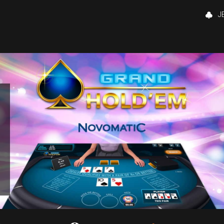
Aller
J
au
contenu