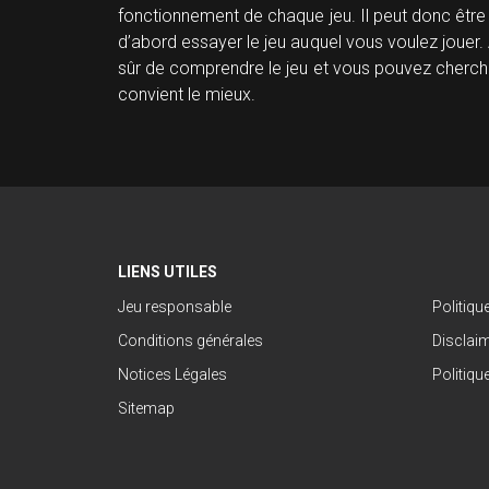
fonctionnement de chaque jeu. Il peut donc être
d’abord essayer le jeu auquel vous voulez jouer. 
sûr de comprendre le jeu et vous pouvez cherche
convient le mieux.
LIENS UTILES
Jeu responsable
Politiqu
Conditions générales
Disclai
Notices Légales
Politiqu
Sitemap