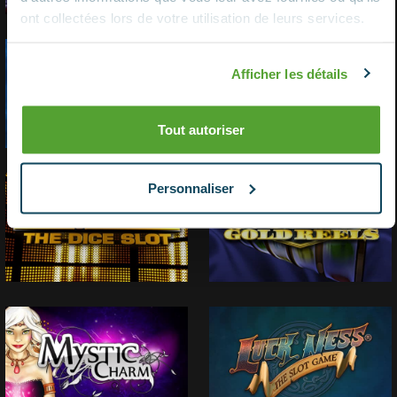
ont collectées lors de votre utilisation de leurs services.
Afficher les détails
Tout autoriser
Personnaliser