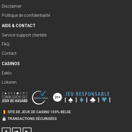
Disclaimer
Politique de confidentialité
AIDE & CONTACT
Service support clientèle
FAQ
Contact
CASINOS
Eeklo
Lokeren
SITE DE JEUX DE CASINO 100% BELGE
TRANSACTIONS SÉCURISÉES