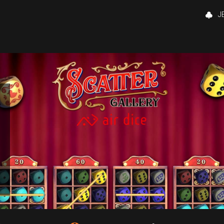
Aller
J
au
contenu