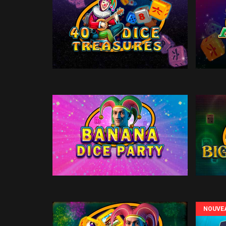
NOUVE