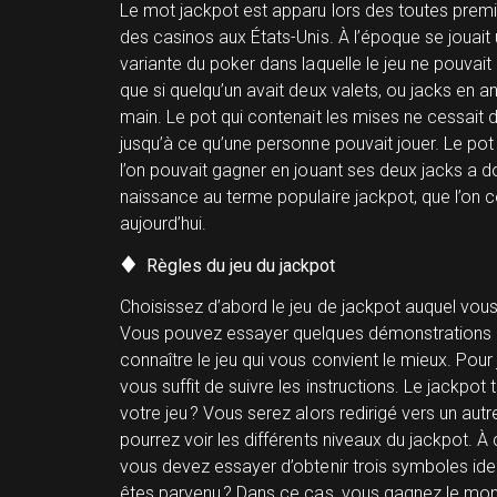
Le mot jackpot est apparu lors des toutes prem
des casinos aux États-Unis. À l’époque se jouait
variante du poker dans laquelle le jeu ne pouva
que si quelqu’un avait deux valets, ou jacks en an
main. Le pot qui contenait les mises ne cessait 
jusqu’à ce qu’une personne pouvait jouer. Le pot
l’on pouvait gagner en jouant ses deux jacks a 
naissance au terme populaire jackpot, que l’on c
aujourd’hui.
Règles du jeu du jackpot
Choisissez d’abord le jeu de jackpot auquel vous
Vous pouvez essayer quelques démonstrations 
connaître le jeu qui vous convient le mieux. Pour j
vous suffit de suivre les instructions. Le jackpo
votre jeu ? Vous serez alors redirigé vers un aut
pourrez voir les différents niveaux du jackpot. 
vous devez essayer d’obtenir trois symboles ide
êtes parvenu ? Dans ce cas, vous gagnez le mon