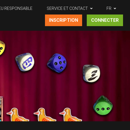
EU RESPONSABLE
SERVICE ET CONTACT
FR
INSCRIPTION
CONNECTER