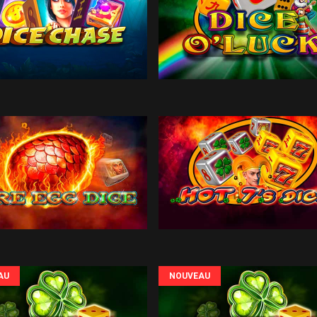
AU
NOUVEAU