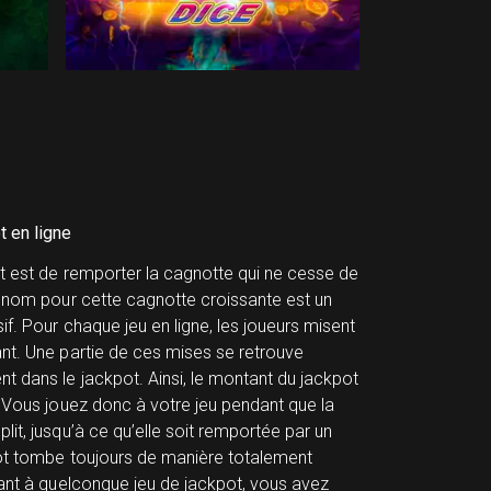
t en ligne
t est de remporter la cagnotte qui ne cesse de
e nom pour cette cagnotte croissante est un
if. Pour chaque jeu en ligne, les joueurs misent
nt. Une partie de ces mises se retrouve
 dans le jackpot. Ainsi, le montant du jackpot
. Vous jouez donc à votre jeu pendant que la
lit, jusqu’à ce qu’elle soit remportée par un
pot tombe toujours de manière totalement
uant à quelconque jeu de jackpot, vous avez