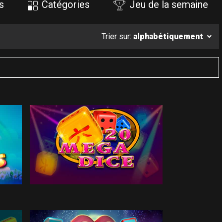
s
Catégories
Jeu de la semaine
Trier sur:
alphabétiquement