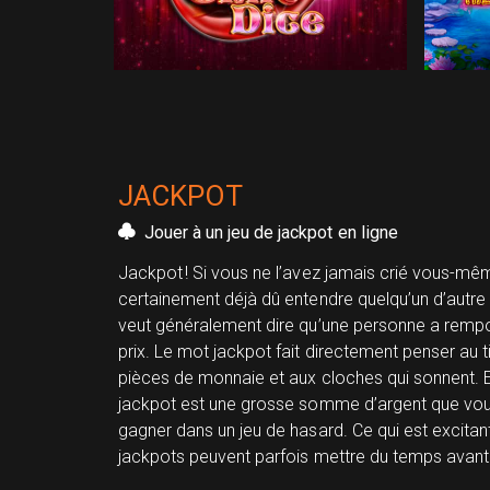
JACKPOT
Jouer à un jeu de jackpot en ligne
Jackpot ! Si vous ne l’avez jamais crié vous-mê
certainement déjà dû entendre quelqu’un d’autre l
veut généralement dire qu’une personne a rempor
prix. Le mot jackpot fait directement penser au 
pièces de monnaie et aux cloches qui sonnent. E
jackpot est une grosse somme d’argent que vo
gagner dans un jeu de hasard. Ce qui est excitant
jackpots peuvent parfois mettre du temps avan