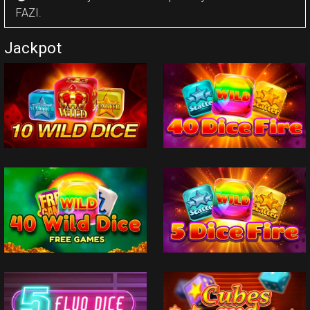
FAZI.
Jackpot