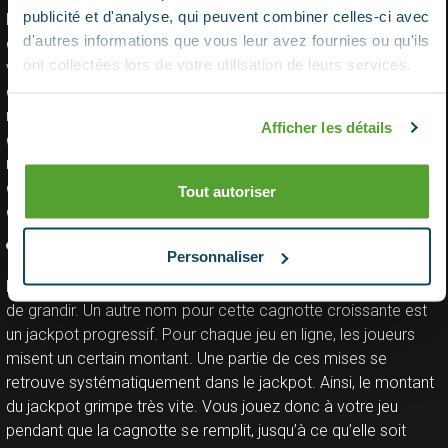
publicité et d'analyse, qui peuvent combiner celles-ci avec
Le mot jackpot est apparu lors des toutes premières années
d'autres informations que vous leur avez fournies ou qu'ils
des casinos aux États-Unis. À l’époque se jouait une certaine
ont collectées lors de votre utilisation de leurs services.
variante du poker dans laquelle le jeu ne pouvait commencer
que si quelqu’un avait deux valets, ou jacks en anglais, en
main. Le pot qui contenait les mises ne cessait donc de
Afficher les détails
grossir jusqu’à ce qu’une personne pouvait jouer. Le pot bien
rempli que l’on pouvait gagner en jouant ses deux jacks a
donc donné naissance au terme populaire jackpot, que l’on
Tout autoriser
connait tous aujourd’hui.
But du jackpot en ligne
Personnaliser
Le but du jackpot est de remporter la cagnotte qui ne cesse
de grandir. Un autre nom pour cette cagnotte croissante est
un jackpot progressif. Pour chaque jeu en ligne, les joueurs
misent un certain montant. Une partie de ces mises se
retrouve systématiquement dans le jackpot. Ainsi, le montant
du jackpot grimpe très vite. Vous jouez donc à votre jeu
pendant que la cagnotte se remplit, jusqu’à ce qu’elle soit