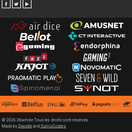
FACEBOOK
TWITTER
YOUTUBE
©
2026
36win.be Tous les droits sont réservés.
Made by
Dexville
and
SumoCoders