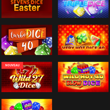
NOUVEAU