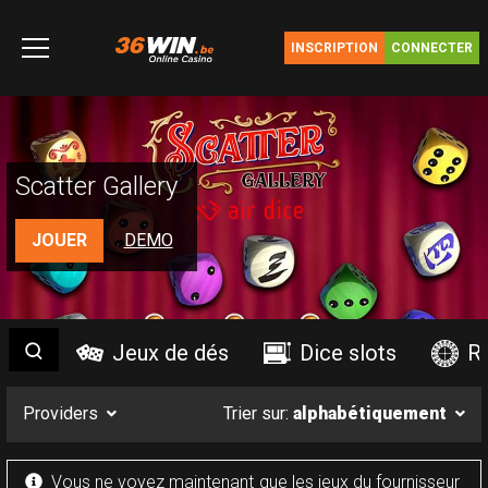
Aller
au
INSCRIPTION
CONNECTER
contenu
vous êtes ici
Online Casino
Jackpot
Scatter Gallery
JOUER
DEMO
Chercher le terme
{$LBLSHOWSEARCH}
Jeux de dés
Dice slots
R
Providers
Trier sur:
alphabétiquement
Vous ne voyez maintenant que les jeux du fournisseur