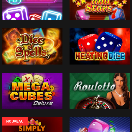
NOUVEAU