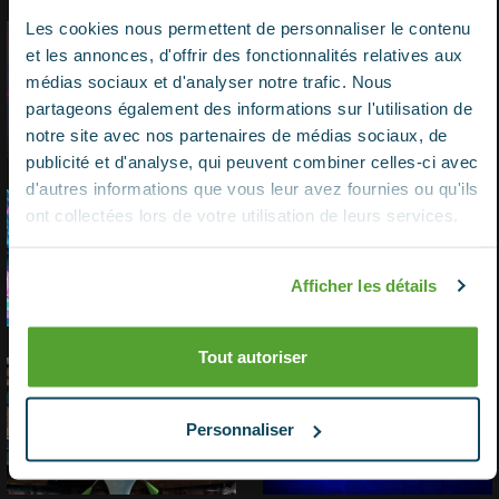
Les cookies nous permettent de personnaliser le contenu
et les annonces, d'offrir des fonctionnalités relatives aux
médias sociaux et d'analyser notre trafic. Nous
partageons également des informations sur l'utilisation de
notre site avec nos partenaires de médias sociaux, de
publicité et d'analyse, qui peuvent combiner celles-ci avec
d'autres informations que vous leur avez fournies ou qu'ils
ont collectées lors de votre utilisation de leurs services.
Afficher les détails
Tout autoriser
Personnaliser