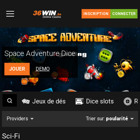
Aller
au
INSCRIPTION
CONNECTER
contenu
vous êtes ici
Online Casino
Sci-Fi
Space Adventure Dice
JOUER
DEMO
Chercher le terme
{$LBLSHOWSEARCH}
Jeux de dés
Dice slots
R
Providers
Trier sur:
poularité
Sci-Fi